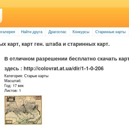
огалерея
Найти друга
Драгоспас
Конкурсы
Старинные карты
х карт, карт ген. штаба и старинных карт.
В отличном разрешении бесплатно скачать кар
здесь : http://colovrat.at.ua/dir/1-1-0-206
Категория: Старые карты
Масштаб:
Год: 17 век
Листов: 1