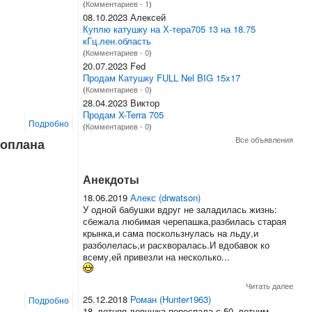
(
Комментариев - 1
)
08.10.2023 Алексей
Куплю катушку на Х-тера705 13 на 18.75
кГц.лен.область
(
Комментариев - 0
)
20.07.2023 Fed
Продам Катушку FULL Nel BIG 15x17
(
Комментариев - 0
)
28.04.2023 Виктор
Продам X-Terra 705
Подробно
(
Комментариев - 0
)
Все объявления
Боплана
Анекдоты
18.06.2019
Алекс (drwatson)
У одной бабушки вдруг не заладилась жизнь:
сбежала любимая черепашка,разбилась старая
крынка,и сама поскользнулась на льду,и
разболелась,и расхворалась.И вдобавок ко
всему,ей привезли на несколько...
Читать далее
25.12.2018
Роман (Hunter1963)
Подробно
18–летняя девушка переспала с 50–летним