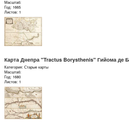
Масштаб:
Год: 1665
Листов: 1
Карта Днепра "Tractus Borysthenis" Гийома де 
Категория: Старые карты
Масштаб:
Год: 1680
Листов: 1