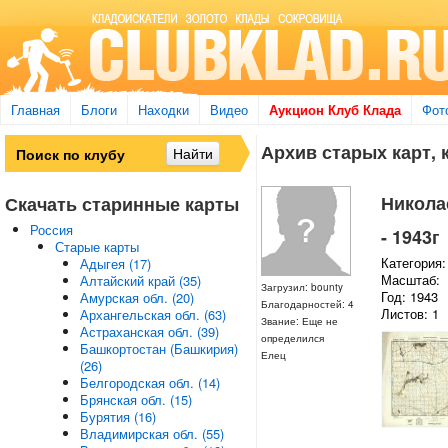
Главная
Блоги
Находки
Видео
Аукцион Клуб Клада
Фот
Архив старых карт, 
Николае
Скачать старинные карты
Россия
- 1943г
Старые карты
Категория:
Адыгея (17)
Масштаб:
Алтайский край (35)
Загрузил: bounty
Год: 1943
Амурская обл. (20)
Благодарностей: 4
Листов: 1
Архангельская обл. (63)
Звание: Еще не
Астраханская обл. (39)
определился
Башкортостан (Башкирия)
Елец
(26)
Белгородская обл. (14)
Брянская обл. (15)
Бурятия (16)
Владимирская обл. (55)