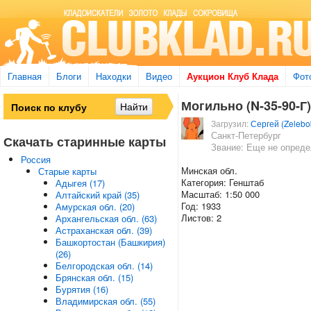
Главная
Блоги
Находки
Видео
Аукцион Клуб Клада
Фот
Могильно (N-35-90-Г) 
Загрузил:
Сергей (Zelebo
Санкт-Петербург
Скачать старинные карты
Звание: Еще не опред
Россия
Минская обл.
Старые карты
Категория: Генштаб
Адыгея (17)
Масштаб: 1:50 000
Алтайский край (35)
Год: 1933
Амурская обл. (20)
Листов: 2
Архангельская обл. (63)
Астраханская обл. (39)
Башкортостан (Башкирия)
(26)
Белгородская обл. (14)
Брянская обл. (15)
Бурятия (16)
Владимирская обл. (55)