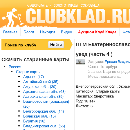
Главная
Блоги
Находки
Видео
Аукцион Клуб Клада
Фот
ПГМ Екатеринославс
уезд (часть 4 )
Скачать старинные карты
Загрузил:
Ерохин Владим
Санкт-Петербург
Россия
Звание: Еще не опред
Старые карты
Металлоискатель:
Адыгея (17)
Алтайский край (35)
Днепропетровская обл., Украи
Амурская обл. (20)
Категория: Старые карты
Архангельская обл. (63)
Масштаб: 2верстовка
Астраханская обл. (39)
Год: 18 век
Башкортостан (Башкирия)
Листов: 6
(26)
Белгородская обл. (14)
Брянская обл. (15)
Бурятия (16)
Владимирская обл. (55)