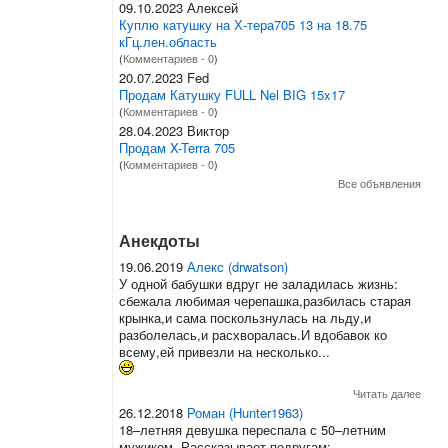
09.10.2023 Алексей
Куплю катушку на Х-тера705 13 на 18.75
кГц.лен.область
(
Комментариев - 0
)
20.07.2023 Fed
Продам Катушку FULL Nel BIG 15x17
(
Комментариев - 0
)
28.04.2023 Виктор
Продам X-Terra 705
(
Комментариев - 0
)
Все объявления
Анекдоты
19.06.2019
Алекс (drwatson)
У одной бабушки вдруг не заладилась жизнь:
сбежала любимая черепашка,разбилась старая
крынка,и сама поскользнулась на льду,и
разболелась,и расхворалась.И вдобавок ко
всему,ей привезли на несколько...
Читать далее
26.12.2018
Роман (Hunter1963)
18–летняя девушка переспала с 50–летним
мужиком. Рассказывает подругам: