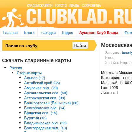
Главная
Блоги
Находки
Видео
Аукцион Клуб Клада
Фот
Московская 
Загрузил:
bounty
Елец
Скачать старинные карты
Звание: Еще н
Россия
Москва и Москов
Старые карты
Категория: Генш
Адыгея (17)
Масштаб: 1:100 
Алтайский край (35)
Год: 1925
Амурская обл. (20)
Листов: 1
Архангельская обл. (63)
Астраханская обл. (39)
Башкортостан (Башкирия) (26)
Белгородская обл. (14)
Брянская обл. (15)
Бурятия (16)
Владимирская обл. (55)
Волгоградская обл. (18)