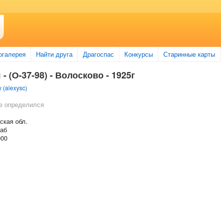
огалерея
Найти друга
Драгоспас
Конкурсы
Старинные карты
- (О-37-98) - Волосково - 1925г
 (alexysc)
е определился
ская обл.
таб
000