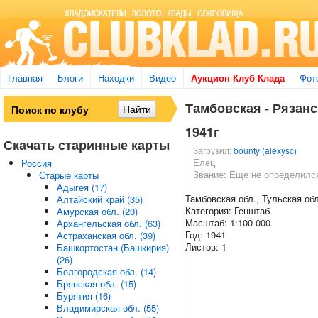
Главная
Блоги
Находки
Видео
Аукцион Клуб Клада
Фот
Тамбовская - Рязанск
1941г
Скачать старинные карты
Загрузил:
bounty (alexysc)
Елец
Россия
Звание: Еще не определилс
Старые карты
Адыгея (17)
Тамбовская обл., Тульская обл
Алтайский край (35)
Категория: Генштаб
Амурская обл. (20)
Масштаб: 1:100 000
Архангельская обл. (63)
Год: 1941
Астраханская обл. (39)
Листов: 1
Башкортостан (Башкирия)
(26)
Белгородская обл. (14)
Брянская обл. (15)
Бурятия (16)
Владимирская обл. (55)