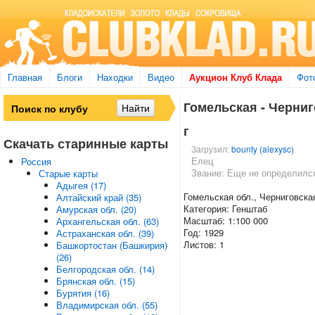
Главная
Блоги
Находки
Видео
Аукцион Клуб Клада
Фот
Гомельская - Черниго
г
Скачать старинные карты
Загрузил:
bounty (alexysc)
Елец
Россия
Звание: Еще не определилс
Старые карты
Адыгея (17)
Гомельская обл., Черниговска
Алтайский край (35)
Категория: Генштаб
Амурская обл. (20)
Масштаб: 1:100 000
Архангельская обл. (63)
Год: 1929
Астраханская обл. (39)
Листов: 1
Башкортостан (Башкирия)
(26)
Белгородская обл. (14)
Брянская обл. (15)
Бурятия (16)
Владимирская обл. (55)