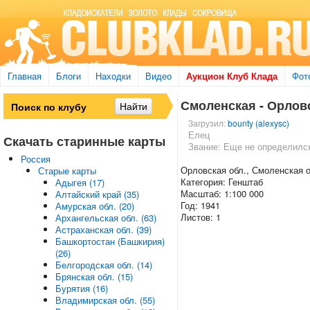
Главная
Блоги
Находки
Видео
Аукцион Клуб Клада
Фот
Смоленская - Орловск
Загрузил:
bounty (alexysc)
Елец
Скачать старинные карты
Звание: Еще не определилс
Россия
Орловская обл., Смоленская о
Старые карты
Категория: Генштаб
Адыгея (17)
Масштаб: 1:100 000
Алтайский край (35)
Год: 1941
Амурская обл. (20)
Листов: 1
Архангельская обл. (63)
Астраханская обл. (39)
Башкортостан (Башкирия)
(26)
Белгородская обл. (14)
Брянская обл. (15)
Бурятия (16)
Владимирская обл. (55)