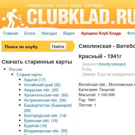
Главная
Блоги
Находки
Видео
Аукцион Клуб Клада
Фот
Смоленская - Витебск
Красный - 1941г
Скачать старинные карты
Загрузил:
bounty (alexysc)
Елец
Россия
Звание: Еще не определилс
Старые карты
Адыгея (17)
Витебская обл., Могилевская 
Алтайский край (35)
Категория: Генштаб
Амурская обл. (20)
Масштаб: 1:100 000
Архангельская обл. (63)
Год: 1941
Астраханская обл. (39)
Листов: 1
Башкортостан (Башкирия)
(26)
Белгородская обл. (14)
Брянская обл. (15)
Бурятия (16)
Владимирская обл. (55)