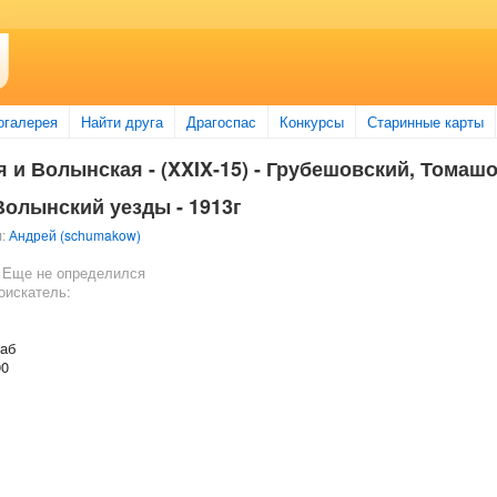
огалерея
Найти друга
Драгоспас
Конкурсы
Старинные карты
 и Волынская - (XXIX-15) - Грубешовский, Томаш
олынский уезды - 1913г
л:
Андрей (schumakow)
 Еще не определился
оискатель:
таб
00