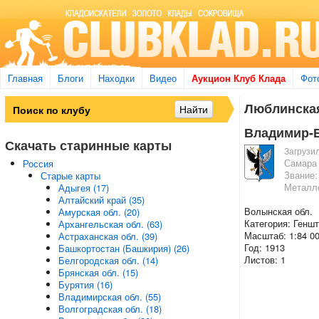
Главная
Блоги
Находки
Видео
Аукцион Клуб Клада
Фот
Люблинская
Владимир-В
Скачать старинные карты
Загрузи
Самара
Россия
Звание:
Старые карты
Металл
Адыгея (17)
Алтайский край (35)
Волынская обл.
Амурская обл. (20)
Категория: Генш
Архангельская обл. (63)
Масштаб: 1:84 0
Астраханская обл. (39)
Год: 1913
Башкортостан (Башкирия) (26)
Листов: 1
Белгородская обл. (14)
Брянская обл. (15)
Бурятия (16)
Владимирская обл. (55)
Волгоградская обл. (18)