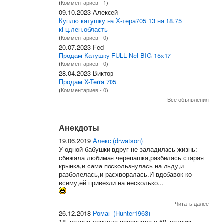
(
Комментариев - 1
)
09.10.2023 Алексей
Куплю катушку на Х-тера705 13 на 18.75
кГц.лен.область
(
Комментариев - 0
)
20.07.2023 Fed
Продам Катушку FULL Nel BIG 15x17
(
Комментариев - 0
)
28.04.2023 Виктор
Продам X-Terra 705
(
Комментариев - 0
)
Все объявления
Анекдоты
19.06.2019
Алекс (drwatson)
У одной бабушки вдруг не заладилась жизнь:
сбежала любимая черепашка,разбилась старая
крынка,и сама поскользнулась на льду,и
разболелась,и расхворалась.И вдобавок ко
всему,ей привезли на несколько...
Читать далее
26.12.2018
Роман (Hunter1963)
18–летняя девушка переспала с 50–летним