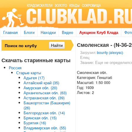
Главная
Блоги
Находки
Видео
Аукцион Клуб Клада
Фот
Смоленская - (N-36-2
Загрузил:
bounty (alexysc)
Елец
Скачать старинные карты
Звание: Еще не определилс
Россия
Смоленская обл.
Старые карты
Категория: Генштаб
Адыгея (17)
Масштаб: 1:50 000
Алтайский край (35)
Год: 1939
Амурская обл. (20)
Листов: 2
Архангельская обл. (63)
Астраханская обл. (39)
Башкортостан (Башкирия)
(26)
Белгородская обл. (14)
Брянская обл. (15)
Бурятия (16)
Владимирская обл. (55)