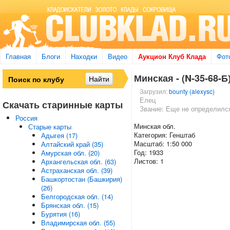
Главная
Блоги
Находки
Видео
Аукцион Клуб Клада
Фот
Минская - (N-35-68-Б)
Загрузил:
bounty (alexysc)
Елец
Скачать старинные карты
Звание: Еще не определилс
Россия
Минская обл.
Старые карты
Категория: Генштаб
Адыгея (17)
Масштаб: 1:50 000
Алтайский край (35)
Год: 1933
Амурская обл. (20)
Листов: 1
Архангельская обл. (63)
Астраханская обл. (39)
Башкортостан (Башкирия)
(26)
Белгородская обл. (14)
Брянская обл. (15)
Бурятия (16)
Владимирская обл. (55)