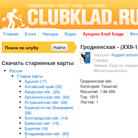
Главная
Блоги
Находки
Видео
Аукцион Клуб Клада
Фот
Гродненская - (XXII-1
Загрузил:
Андрей (schum
Самара
Скачать старинные карты
Звание: Еще не опред
Металлоискатель:
Россия
Старые карты
Гродненская обл.
Адыгея (17)
Категория: Генштаб
Алтайский край (35)
Масштаб: 1:84 000
Амурская обл. (20)
Год: 1913
Архангельская обл. (63)
Листов: 1
Астраханская обл. (39)
Башкортостан (Башкирия)
(26)
Белгородская обл. (14)
Брянская обл. (15)
Бурятия (16)
Владимирская обл. (55)