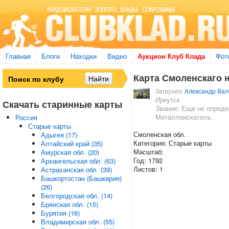
Главная
Блоги
Находки
Видео
Аукцион Клуб Клада
Фот
Карта Смоленскаго 
Загрузил:
Александр Вал
Иркутск
Скачать старинные карты
Звание: Еще не опред
Металлоискатель:
Россия
Старые карты
Смоленская обл.
Адыгея (17)
Категория: Старые карты
Алтайский край (35)
Масштаб:
Амурская обл. (20)
Год: 1792
Архангельская обл. (63)
Листов: 1
Астраханская обл. (39)
Башкортостан (Башкирия)
(26)
Белгородская обл. (14)
Брянская обл. (15)
Бурятия (16)
Владимирская обл. (55)