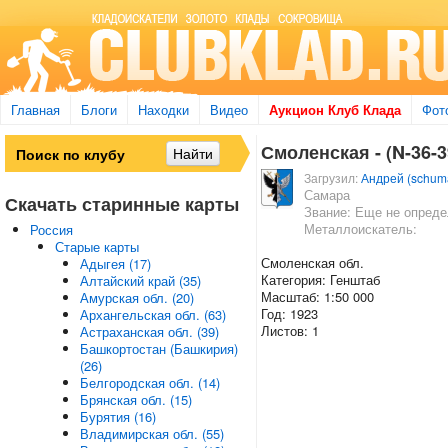
Главная
Блоги
Находки
Видео
Аукцион Клуб Клада
Фот
Смоленская - (N-36-39
Загрузил:
Андрей (schum
Самара
Скачать старинные карты
Звание: Еще не опред
Металлоискатель:
Россия
Старые карты
Смоленская обл.
Адыгея (17)
Категория: Генштаб
Алтайский край (35)
Масштаб: 1:50 000
Амурская обл. (20)
Год: 1923
Архангельская обл. (63)
Листов: 1
Астраханская обл. (39)
Башкортостан (Башкирия)
(26)
Белгородская обл. (14)
Брянская обл. (15)
Бурятия (16)
Владимирская обл. (55)