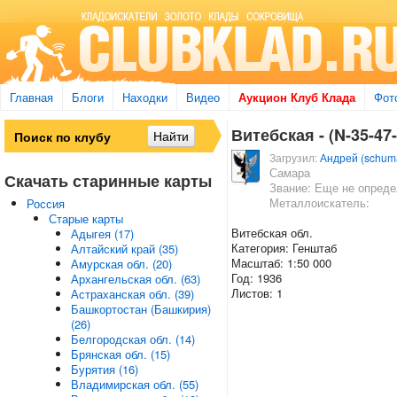
Главная
Блоги
Находки
Видео
Аукцион Клуб Клада
Фот
Витебская - (N-35-47
Загрузил:
Андрей (schum
Самара
Скачать старинные карты
Звание: Еще не опред
Металлоискатель:
Россия
Старые карты
Витебская обл.
Адыгея (17)
Категория: Генштаб
Алтайский край (35)
Масштаб: 1:50 000
Амурская обл. (20)
Год: 1936
Архангельская обл. (63)
Листов: 1
Астраханская обл. (39)
Башкортостан (Башкирия)
(26)
Белгородская обл. (14)
Брянская обл. (15)
Бурятия (16)
Владимирская обл. (55)