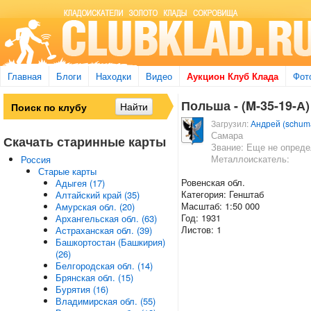
Главная
Блоги
Находки
Видео
Аукцион Клуб Клада
Фот
Польша - (M-35-19-А)
Загрузил:
Андрей (schum
Самара
Скачать старинные карты
Звание: Еще не опред
Металлоискатель:
Россия
Старые карты
Ровенская обл.
Адыгея (17)
Категория: Генштаб
Алтайский край (35)
Масштаб: 1:50 000
Амурская обл. (20)
Год: 1931
Архангельская обл. (63)
Листов: 1
Астраханская обл. (39)
Башкортостан (Башкирия)
(26)
Белгородская обл. (14)
Брянская обл. (15)
Бурятия (16)
Владимирская обл. (55)