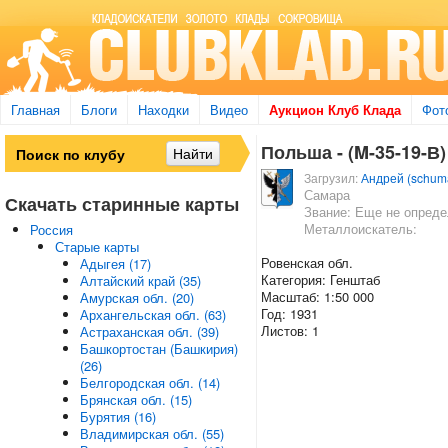
Главная
Блоги
Находки
Видео
Аукцион Клуб Клада
Фот
Польша - (M-35-19-В)
Загрузил:
Андрей (schum
Самара
Скачать старинные карты
Звание: Еще не опред
Металлоискатель:
Россия
Старые карты
Ровенская обл.
Адыгея (17)
Категория: Генштаб
Алтайский край (35)
Масштаб: 1:50 000
Амурская обл. (20)
Год: 1931
Архангельская обл. (63)
Листов: 1
Астраханская обл. (39)
Башкортостан (Башкирия)
(26)
Белгородская обл. (14)
Брянская обл. (15)
Бурятия (16)
Владимирская обл. (55)