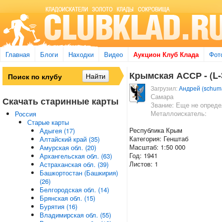
Главная
Блоги
Находки
Видео
Аукцион Клуб Клада
Фот
Крымская АССР - (L-3
Загрузил:
Андрей (schum
Самара
Скачать старинные карты
Звание: Еще не опред
Металлоискатель:
Россия
Старые карты
Республика Крым
Адыгея (17)
Категория: Генштаб
Алтайский край (35)
Масштаб: 1:50 000
Амурская обл. (20)
Год: 1941
Архангельская обл. (63)
Листов: 1
Астраханская обл. (39)
Башкортостан (Башкирия)
(26)
Белгородская обл. (14)
Брянская обл. (15)
Бурятия (16)
Владимирская обл. (55)