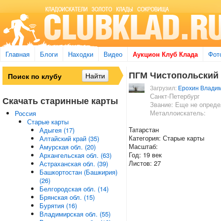
Главная
Блоги
Находки
Видео
Аукцион Клуб Клада
Фот
ПГМ Чистопольский 
Загрузил:
Ерохин Владим
Санкт-Петербург
Скачать старинные карты
Звание: Еще не опред
Металлоискатель:
Россия
Старые карты
Татарстан
Адыгея (17)
Категория: Старые карты
Алтайский край (35)
Масштаб:
Амурская обл. (20)
Год: 19 век
Архангельская обл. (63)
Листов: 27
Астраханская обл. (39)
Башкортостан (Башкирия)
(26)
Белгородская обл. (14)
Брянская обл. (15)
Бурятия (16)
Владимирская обл. (55)