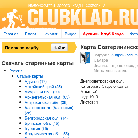
Главная
Блоги
Находки
Видео
Аукцион Клуб Клада
Фот
Карта Екатерининск
Загрузил:
Андрей (schum
Самара
Скачать старинные карты
Звание: Еще не опред
Металлоискатель:
Россия
Старые карты
Днепропетровская обл.
Адыгея (17)
Категория: Старые карты
Алтайский край (35)
Масштаб:
Амурская обл. (20)
Год: 1919
Архангельская обл. (63)
Листов: 1
Астраханская обл. (39)
Башкортостан (Башкирия)
(26)
Белгородская обл. (14)
Брянская обл. (15)
Бурятия (16)
Владимирская обл. (55)