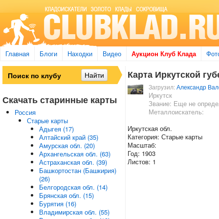
Главная
Блоги
Находки
Видео
Аукцион Клуб Клада
Фот
Карта Иркутской губ
Загрузил:
Александр Вал
Иркутск
Скачать старинные карты
Звание: Еще не опред
Металлоискатель:
Россия
Старые карты
Иркутская обл.
Адыгея (17)
Категория: Старые карты
Алтайский край (35)
Масштаб:
Амурская обл. (20)
Год: 1903
Архангельская обл. (63)
Листов: 1
Астраханская обл. (39)
Башкортостан (Башкирия)
(26)
Белгородская обл. (14)
Брянская обл. (15)
Бурятия (16)
Владимирская обл. (55)