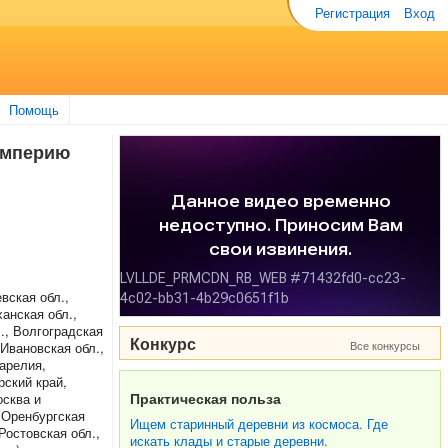
Регистрация
Вход
Помощь
 Империю
вская обл.,
анская обл.,
., Волгоградская
Конкурс
Все конкурсы
 Ивановская обл.,
Карелия,
рский край,
Практическая польза
осква и
, Оренбургская
Ищем старинный деревни из космоса. Где
Ростовская обл.,
искать клады и старые деревни.