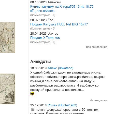
08.10.2023 Алексей
Куплю катушку на Х-тера705 13 на 18.75
кГц.лен.область
(
Комментариев - 0
)
20.07.2023 Fed
Продам Катушку FULL Nel BIG 15x17
(
Комментариев - 0
)
28.04.2023 Виктор
Продам X-Terra 705
(
Комментариев - 0
)
Все объявления
Анекдоты
18.06.2019
Алекс (drwatson)
У одной бабушки вдруг не заладилась жизнь:
сбежала любимая черепашка,разбилась старая
крынка,и сама поскользнулась на льду,и
разболелась,и расхворалась.И вдобавок ко
всему,ей привезли на несколько...
Читать далее
25.12.2018
Роман (Hunter1963)
18–летняя девушка переспала с 50–летним
мужиком. Рассказывает подругам: