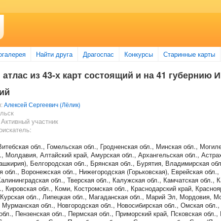
огалерея
Найти друга
Драгоспас
Конкурсы
Старинные карты
 атлас из 43-х карт состоящий и на 41 губернию
ий
л:
Алексей Сергеевич (Лёлик)
льск
 Активный участник
оискатель:
Витебская обл., Гомельская обл., Гродненская обл., Минская обл., Могиле
, Молдавия, Алтайский край, Амурская обл., Архангельская обл., Астрах
шкирия), Белгородская обл., Брянская обл., Бурятия, Владимирская обл
я обл., Воронежская обл., Нижегородская (Горьковская), Еврейская обл.,
Калининградская обл., Тверская обл., Калужская обл., Камчатская обл., 
, Кировская обл., Коми, Костромская обл., Краснодарский край, Красноя
 Курская обл., Липецкая обл., Магаданская обл., Марий Эл, Мордовия, М
 Мурманская обл., Новгородская обл., Новосибирская обл., Омская обл.
обл., Пензенская обл., Пермская обл., Приморский край, Псковская обл., 