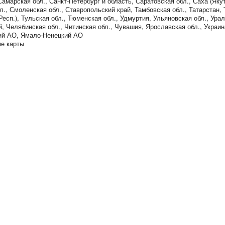
Самарская обл., Санкт-Петербург и область, Саратовская обл., Саха (Якут
., Смоленская обл., Ставропольский край, Тамбовская обл., Татарстан, 
Респ.), Тульская обл., Тюменская обл., Удмуртия, Ульяновская обл., Урал
, Челябинская обл., Читинская обл., Чувашия, Ярославская обл., Украин
ий АО, Ямало-Ненецкий АО
ые карты