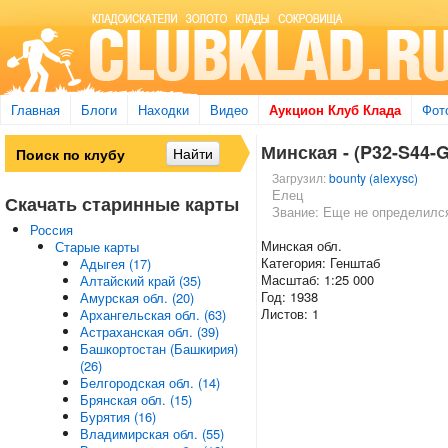
Главная
Блоги
Находки
Видео
Аукцион Клуб Клада
Фот
Минская - (P32-S44-G
Загрузил:
bounty (alexysc)
Елец
Скачать старинные карты
Звание: Еще не определилс
Россия
Минская обл.
Старые карты
Категория: Генштаб
Адыгея (17)
Масштаб: 1:25 000
Алтайский край (35)
Год: 1938
Амурская обл. (20)
Листов: 1
Архангельская обл. (63)
Астраханская обл. (39)
Башкортостан (Башкирия)
(26)
Белгородская обл. (14)
Брянская обл. (15)
Бурятия (16)
Владимирская обл. (55)