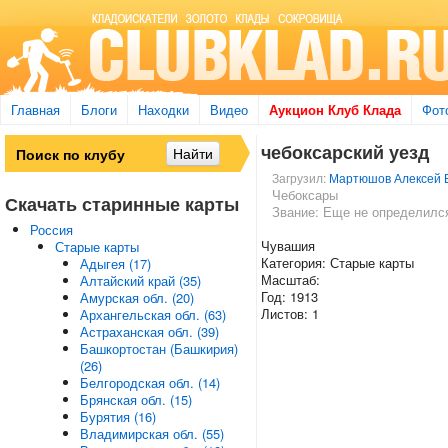
Главная
Блоги
Находки
Видео
Аукцион Клуб Клада
Фот
чебоксарский уезд
Загрузил:
Мартюшов Алексей В
Чебоксары
Скачать старинные карты
Звание: Еще не определилс
Россия
Чувашия
Старые карты
Категория: Старые карты
Адыгея (17)
Масштаб:
Алтайский край (35)
Год: 1913
Амурская обл. (20)
Листов: 1
Архангельская обл. (63)
Астраханская обл. (39)
Башкортостан (Башкирия)
(26)
Белгородская обл. (14)
Брянская обл. (15)
Бурятия (16)
Владимирская обл. (55)