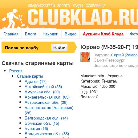
Главная
Блоги
Находки
Видео
Аукцион Клуб Клада
Фот
Юрово (М-35-20-Г) 19
Загрузил:
Сергей (Zelebo
Санкт-Петербург
Скачать старинные карты
Звание: Еще не опред
Россия
Минская обл., Украина
Старые карты
Категория: Генштаб
Адыгея (17)
Масштаб: 1:50 000
Алтайский край (35)
Год: 1931
Амурская обл. (20)
Листов: 2
Архангельская обл. (63)
Астраханская обл. (39)
Башкортостан (Башкирия)
(26)
Белгородская обл. (14)
Брянская обл. (15)
Бурятия (16)
Владимирская обл. (55)