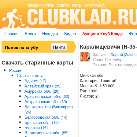
Главная
Блоги
Находки
Видео
Аукцион Клуб Клада
Фот
Каралищевичи (N-35-
Загрузил:
Сергей (Zelebo
Санкт-Петербург
Скачать старинные карты
Звание: Еще не опред
Россия
Минская обл.
Старые карты
Категория: Генштаб
Адыгея (17)
Масштаб: 1:50 000
Алтайский край (35)
Год: 1933
Амурская обл. (20)
Листов: 2
Архангельская обл. (63)
Астраханская обл. (39)
Башкортостан (Башкирия)
(26)
Белгородская обл. (14)
Брянская обл. (15)
Бурятия (16)
Владимирская обл. (55)