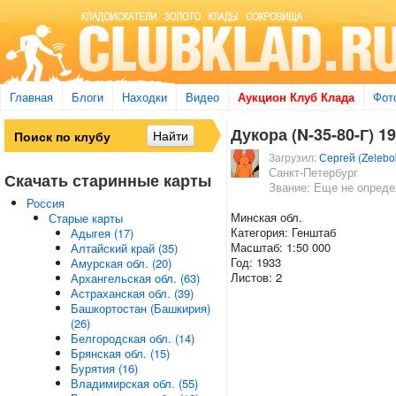
Главная
Блоги
Находки
Видео
Аукцион Клуб Клада
Фот
Дукора (N-35-80-Г) 19
Загрузил:
Сергей (Zelebo
Санкт-Петербург
Скачать старинные карты
Звание: Еще не опред
Россия
Минская обл.
Старые карты
Категория: Генштаб
Адыгея (17)
Масштаб: 1:50 000
Алтайский край (35)
Год: 1933
Амурская обл. (20)
Листов: 2
Архангельская обл. (63)
Астраханская обл. (39)
Башкортостан (Башкирия)
(26)
Белгородская обл. (14)
Брянская обл. (15)
Бурятия (16)
Владимирская обл. (55)