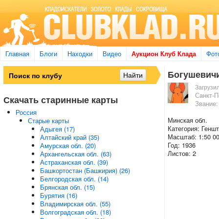
Главная
Блоги
Находки
Видео
Аукцион Клуб Клада
Фот
Богушевичи 
Загрузи
Санкт-П
Скачать старинные карты
Звание:
Россия
Минская обл.
Старые карты
Категория: Генш
Адыгея (17)
Масштаб: 1:50 0
Алтайский край (35)
Год: 1936
Амурская обл. (20)
Листов: 2
Архангельская обл. (63)
Астраханская обл. (39)
Башкортостан (Башкирия) (26)
Белгородская обл. (14)
Брянская обл. (15)
Бурятия (16)
Владимирская обл. (55)
Волгоградская обл. (18)