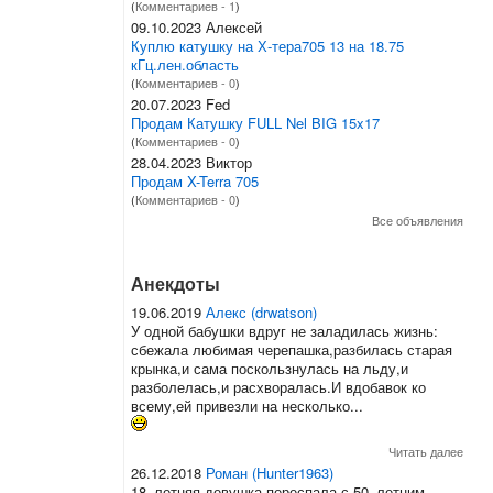
(
Комментариев - 1
)
09.10.2023 Алексей
Куплю катушку на Х-тера705 13 на 18.75
кГц.лен.область
(
Комментариев - 0
)
20.07.2023 Fed
Продам Катушку FULL Nel BIG 15x17
(
Комментариев - 0
)
28.04.2023 Виктор
Продам X-Terra 705
(
Комментариев - 0
)
Все объявления
Анекдоты
19.06.2019
Алекс (drwatson)
У одной бабушки вдруг не заладилась жизнь:
сбежала любимая черепашка,разбилась старая
крынка,и сама поскользнулась на льду,и
разболелась,и расхворалась.И вдобавок ко
всему,ей привезли на несколько...
Читать далее
26.12.2018
Роман (Hunter1963)
18–летняя девушка переспала с 50–летним