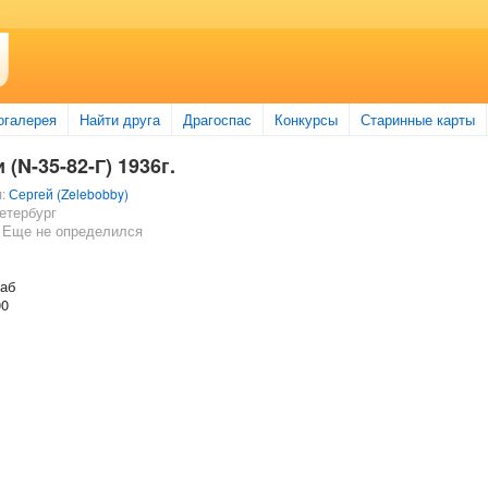
огалерея
Найти друга
Драгоспас
Конкурсы
Старинные карты
(N-35-82-Г) 1936г.
л:
Сергей (Zelebobby)
етербург
 Еще не определился
таб
00