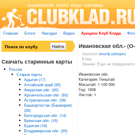
Главная
Блоги
Находки
Видео
Аукцион Клуб Клада
Фот
Ивановская обл.- (О-
Загрузил:
bounty (alexysc)
Елец
Скачать старинные карты
Звание: Еще не определилс
Россия
Ивановская обл.
Старые карты
Категория: Генштаб
Адыгея (17)
Масштаб: 1:100 000
Алтайский край (35)
Год: 1936
Амурская обл. (20)
Листов: 1
Архангельская обл. (63)
Астраханская обл. (39)
Башкортостан (Башкирия)
(26)
Белгородская обл. (14)
Брянская обл. (15)
Бурятия (16)
Владимирская обл. (55)