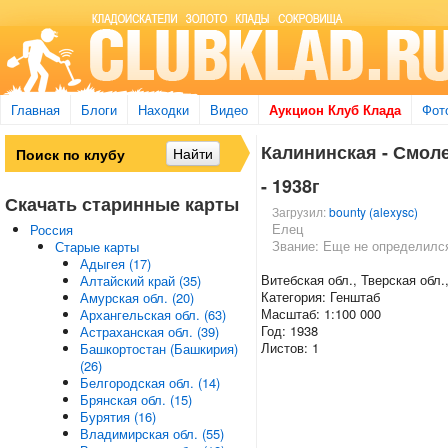
Главная
Блоги
Находки
Видео
Аукцион Клуб Клада
Фот
Калининская - Смолен
- 1938г
Скачать старинные карты
Загрузил:
bounty (alexysc)
Елец
Россия
Звание: Еще не определилс
Старые карты
Адыгея (17)
Витебская обл., Тверская обл.
Алтайский край (35)
Категория: Генштаб
Амурская обл. (20)
Масштаб: 1:100 000
Архангельская обл. (63)
Год: 1938
Астраханская обл. (39)
Листов: 1
Башкортостан (Башкирия)
(26)
Белгородская обл. (14)
Брянская обл. (15)
Бурятия (16)
Владимирская обл. (55)