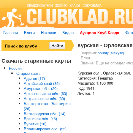
Главная
Блоги
Находки
Видео
Аукцион Клуб Клада
Фот
Курская - Орловская -
Загрузил:
bounty (alexysc)
Елец
Скачать старинные карты
Звание: Еще не определилс
Россия
Курская обл., Орловская обл.
Старые карты
Категория: Генштаб
Адыгея (17)
Масштаб: 1:100 000
Алтайский край (35)
Год: 1941
Амурская обл. (20)
Листов: 1
Архангельская обл. (63)
Астраханская обл. (39)
Башкортостан (Башкирия)
(26)
Белгородская обл. (14)
Брянская обл. (15)
Бурятия (16)
Владимирская обл. (55)