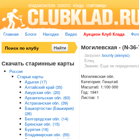
Главная
Блоги
Находки
Видео
Аукцион Клуб Клада
Фот
Могилевская - (N-36-
Загрузил:
bounty (alexysc)
Елец
Скачать старинные карты
Звание: Еще не определилс
Россия
Могилевская обл.
Старые карты
Категория: Генштаб
Адыгея (17)
Масштаб: 1:100 000
Алтайский край (35)
Год: 1941
Амурская обл. (20)
Листов: 1
Архангельская обл. (63)
Астраханская обл. (39)
Башкортостан (Башкирия)
(26)
Белгородская обл. (14)
Брянская обл. (15)
Бурятия (16)
Владимирская обл. (55)