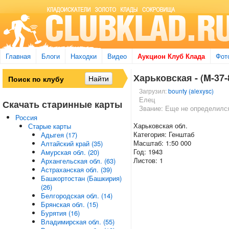
Главная
Блоги
Находки
Видео
Аукцион Клуб Клада
Фот
Харьковская - (M-37-
Загрузил:
bounty (alexysc)
Елец
Скачать старинные карты
Звание: Еще не определилс
Россия
Харьковская обл.
Старые карты
Категория: Генштаб
Адыгея (17)
Масштаб: 1:50 000
Алтайский край (35)
Год: 1943
Амурская обл. (20)
Листов: 1
Архангельская обл. (63)
Астраханская обл. (39)
Башкортостан (Башкирия)
(26)
Белгородская обл. (14)
Брянская обл. (15)
Бурятия (16)
Владимирская обл. (55)