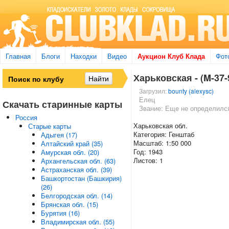
Главная
Блоги
Находки
Видео
Аукцион Клуб Клада
Фот
Харьковская - (M-37-
Загрузил:
bounty (alexysc)
Елец
Скачать старинные карты
Звание: Еще не определилс
Россия
Харьковская обл.
Старые карты
Категория: Генштаб
Адыгея (17)
Масштаб: 1:50 000
Алтайский край (35)
Год: 1943
Амурская обл. (20)
Листов: 1
Архангельская обл. (63)
Астраханская обл. (39)
Башкортостан (Башкирия)
(26)
Белгородская обл. (14)
Брянская обл. (15)
Бурятия (16)
Владимирская обл. (55)