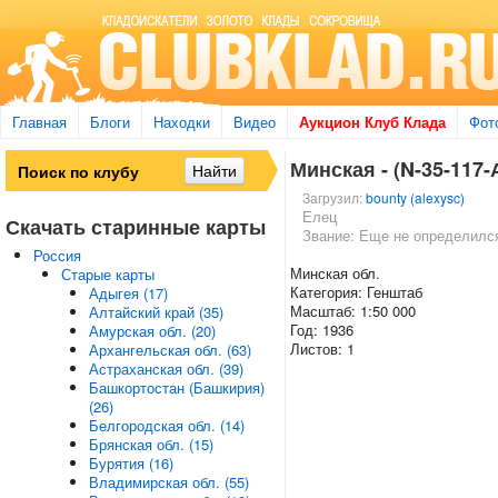
Главная
Блоги
Находки
Видео
Аукцион Клуб Клада
Фот
Минская - (N-35-117-А
Загрузил:
bounty (alexysc)
Елец
Скачать старинные карты
Звание: Еще не определилс
Россия
Минская обл.
Старые карты
Категория: Генштаб
Адыгея (17)
Масштаб: 1:50 000
Алтайский край (35)
Год: 1936
Амурская обл. (20)
Листов: 1
Архангельская обл. (63)
Астраханская обл. (39)
Башкортостан (Башкирия)
(26)
Белгородская обл. (14)
Брянская обл. (15)
Бурятия (16)
Владимирская обл. (55)