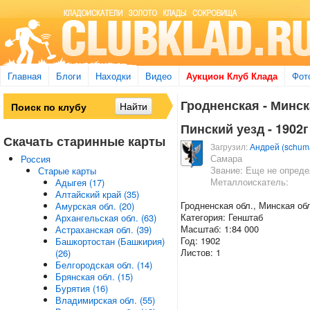
Главная
Блоги
Находки
Видео
Аукцион Клуб Клада
Фот
Гродненская - Минска
Пинский уезд - 1902г
Скачать старинные карты
Загрузил:
Андрей (schum
Самара
Россия
Звание: Еще не опред
Старые карты
Металлоискатель:
Адыгея (17)
Алтайский край (35)
Гродненская обл., Минская об
Амурская обл. (20)
Категория: Генштаб
Архангельская обл. (63)
Масштаб: 1:84 000
Астраханская обл. (39)
Год: 1902
Башкортостан (Башкирия)
Листов: 1
(26)
Белгородская обл. (14)
Брянская обл. (15)
Бурятия (16)
Владимирская обл. (55)