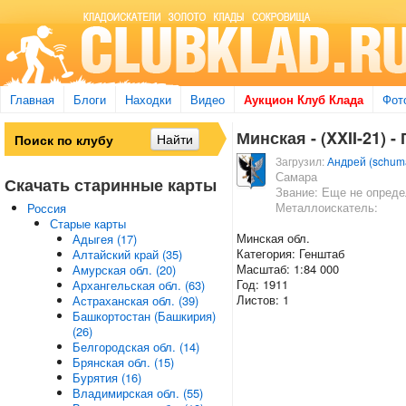
Главная
Блоги
Находки
Видео
Аукцион Клуб Клада
Фот
Минская - (XXII-21) -
Загрузил:
Андрей (schum
Самара
Скачать старинные карты
Звание: Еще не опред
Металлоискатель:
Россия
Старые карты
Минская обл.
Адыгея (17)
Категория: Генштаб
Алтайский край (35)
Масштаб: 1:84 000
Амурская обл. (20)
Год: 1911
Архангельская обл. (63)
Листов: 1
Астраханская обл. (39)
Башкортостан (Башкирия)
(26)
Белгородская обл. (14)
Брянская обл. (15)
Бурятия (16)
Владимирская обл. (55)