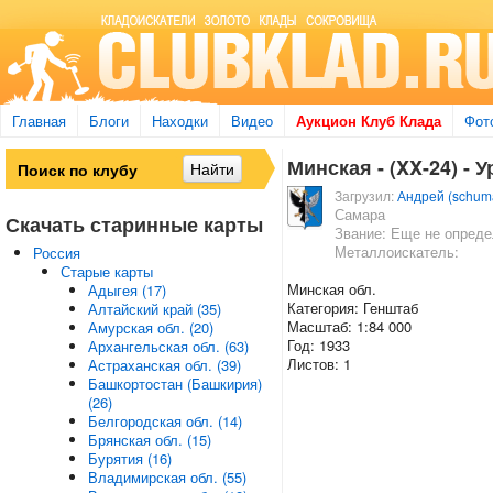
Главная
Блоги
Находки
Видео
Аукцион Клуб Клада
Фот
Минская - (XX-24) - У
Загрузил:
Андрей (schum
Самара
Скачать старинные карты
Звание: Еще не опред
Металлоискатель:
Россия
Старые карты
Минская обл.
Адыгея (17)
Категория: Генштаб
Алтайский край (35)
Масштаб: 1:84 000
Амурская обл. (20)
Год: 1933
Архангельская обл. (63)
Листов: 1
Астраханская обл. (39)
Башкортостан (Башкирия)
(26)
Белгородская обл. (14)
Брянская обл. (15)
Бурятия (16)
Владимирская обл. (55)