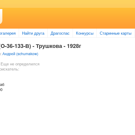
огалерея
Найти друга
Драгоспас
Конкурсы
Старинные карты
(O-36-133-В) - Трушкова - 1928г
л:
Андрей (schumakow)
 Еще не определился
оискатель:
таб
00