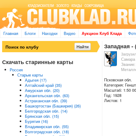
Главная
Блоги
Находки
Видео
Аукцион Клуб Клада
Фот
Западная - 
Загрузи
Самара
Скачать старинные карты
Звание:
Металл
Россия
Старые карты
Псковская обл.
Адыгея (17)
Категория: Генш
Алтайский край (35)
Масштаб: 1:50 0
Амурская обл. (20)
Год: 1928
Архангельская обл. (63)
Листов: 1
Астраханская обл. (39)
Башкортостан (Башкирия) (26)
Белгородская обл. (14)
Брянская обл. (15)
Бурятия (16)
Владимирская обл. (55)
Волгоградская обл. (18)