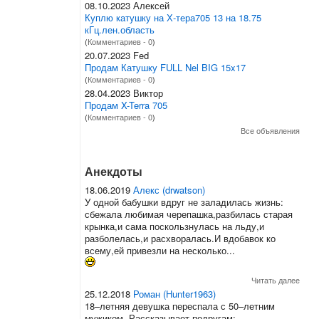
08.10.2023 Алексей
Куплю катушку на Х-тера705 13 на 18.75
кГц.лен.область
(
Комментариев - 0
)
20.07.2023 Fed
Продам Катушку FULL Nel BIG 15x17
(
Комментариев - 0
)
28.04.2023 Виктор
Продам X-Terra 705
(
Комментариев - 0
)
Все объявления
Анекдоты
18.06.2019
Алекс (drwatson)
У одной бабушки вдруг не заладилась жизнь:
сбежала любимая черепашка,разбилась старая
крынка,и сама поскользнулась на льду,и
разболелась,и расхворалась.И вдобавок ко
всему,ей привезли на несколько...
Читать далее
25.12.2018
Роман (Hunter1963)
18–летняя девушка переспала с 50–летним
мужиком. Рассказывает подругам: