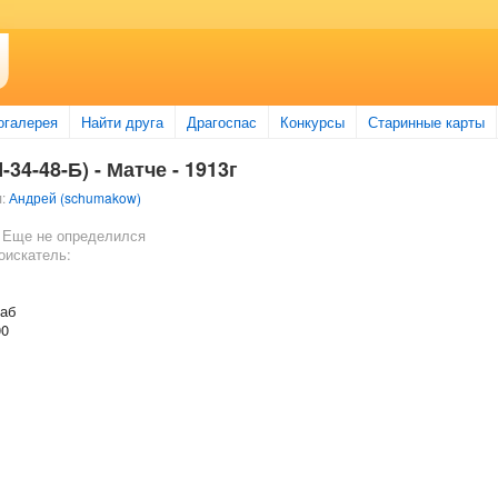
огалерея
Найти друга
Драгоспас
Конкурсы
Старинные карты
-34-48-Б) - Матче - 1913г
л:
Андрей (schumakow)
 Еще не определился
оискатель:
таб
00