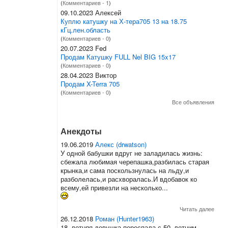
(
Комментариев - 1
)
09.10.2023 Алексей
Куплю катушку на Х-тера705 13 на 18.75
кГц.лен.область
(
Комментариев - 0
)
20.07.2023 Fed
Продам Катушку FULL Nel BIG 15x17
(
Комментариев - 0
)
28.04.2023 Виктор
Продам X-Terra 705
(
Комментариев - 0
)
Все объявления
Анекдоты
19.06.2019
Алекс (drwatson)
У одной бабушки вдруг не заладилась жизнь:
сбежала любимая черепашка,разбилась старая
крынка,и сама поскользнулась на льду,и
разболелась,и расхворалась.И вдобавок ко
всему,ей привезли на несколько...
Читать далее
26.12.2018
Роман (Hunter1963)
18–летняя девушка переспала с 50–летним