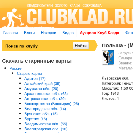
Главная
Блоги
Находки
Видео
Аукцион Клуб Клада
Фот
Польша - (M
Загрузи
Самара
Скачать старинные карты
Звание:
Металл
Россия
Старые карты
Львовская обл.
Адыгея (17)
Категория: Генш
Алтайский край (35)
Масштаб: 1:50 0
Амурская обл. (20)
Год: 1913
Архангельская обл. (63)
Листов: 1
Астраханская обл. (39)
Башкортостан (Башкирия) (26)
Белгородская обл. (14)
Брянская обл. (15)
Бурятия (16)
Владимирская обл. (55)
Волгоградская обл. (18)