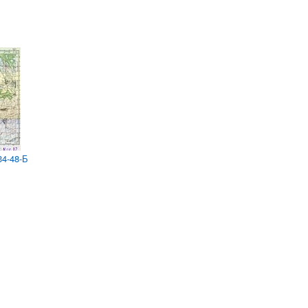
34-48-Б