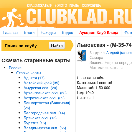
Главная
Блоги
Находки
Видео
Аукцион Клуб Клада
Фот
Львовская - (M-35-74-
Загрузил:
Андрей (schum
Самара
Скачать старинные карты
Звание: Еще не опред
Металлоискатель:
Россия
Старые карты
Львовская обл.
Адыгея (17)
Категория: Генштаб
Алтайский край (35)
Масштаб: 1:50 000
Амурская обл. (20)
Год: 1940
Архангельская обл. (63)
Листов: 1
Астраханская обл. (39)
Башкортостан (Башкирия)
(26)
Белгородская обл. (14)
Брянская обл. (15)
Бурятия (16)
Владимирская обл. (55)