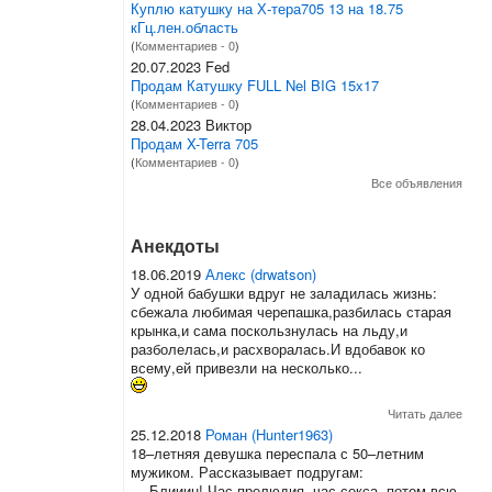
Куплю катушку на Х-тера705 13 на 18.75
кГц.лен.область
(
Комментариев - 0
)
20.07.2023 Fed
Продам Катушку FULL Nel BIG 15x17
(
Комментариев - 0
)
28.04.2023 Виктор
Продам X-Terra 705
(
Комментариев - 0
)
Все объявления
Анекдоты
18.06.2019
Алекс (drwatson)
У одной бабушки вдруг не заладилась жизнь:
сбежала любимая черепашка,разбилась старая
крынка,и сама поскользнулась на льду,и
разболелась,и расхворалась.И вдобавок ко
всему,ей привезли на несколько...
Читать далее
25.12.2018
Роман (Hunter1963)
18–летняя девушка переспала с 50–летним
мужиком. Рассказывает подругам:
— Блииин! Час прелюдия, час секса, потом всю