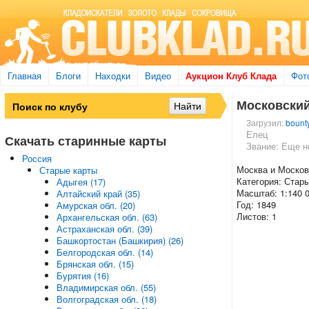
Главная
Блоги
Находки
Видео
Аукцион Клуб Клада
Фот
Московский
Загрузил:
bounty
Елец
Скачать старинные карты
Звание: Еще н
Россия
Москва и Москов
Старые карты
Категория: Стар
Адыгея (17)
Масштаб: 1:140 
Алтайский край (35)
Год: 1849
Амурская обл. (20)
Листов: 1
Архангельская обл. (63)
Астраханская обл. (39)
Башкортостан (Башкирия) (26)
Белгородская обл. (14)
Брянская обл. (15)
Бурятия (16)
Владимирская обл. (55)
Волгоградская обл. (18)