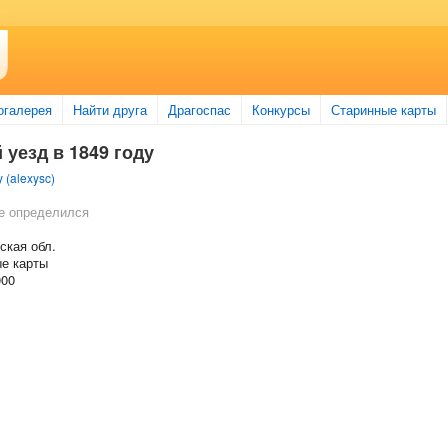
огалерея
Найти друга
Драгоспас
Конкурсы
Старинные карты
 уезд в 1849 году
 (alexysc)
е определился
ская обл.
ые карты
000