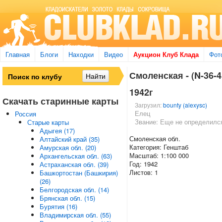
Главная
Блоги
Находки
Видео
Аукцион Клуб Клада
Фот
Смоленская - (N-36-4
1942г
Скачать старинные карты
Загрузил:
bounty (alexysc)
Елец
Россия
Звание: Еще не определилс
Старые карты
Адыгея (17)
Смоленская обл.
Алтайский край (35)
Категория: Генштаб
Амурская обл. (20)
Масштаб: 1:100 000
Архангельская обл. (63)
Год: 1942
Астраханская обл. (39)
Листов: 1
Башкортостан (Башкирия)
(26)
Белгородская обл. (14)
Брянская обл. (15)
Бурятия (16)
Владимирская обл. (55)