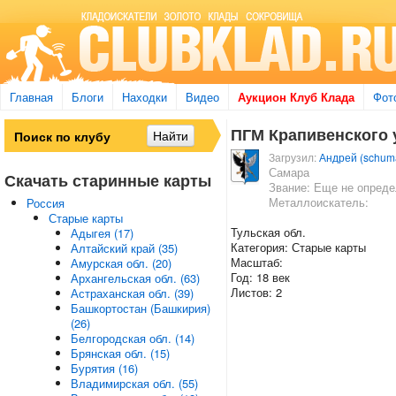
Главная
Блоги
Находки
Видео
Аукцион Клуб Клада
Фот
ПГМ Крапивенского 
Загрузил:
Андрей (schum
Самара
Скачать старинные карты
Звание: Еще не опред
Металлоискатель:
Россия
Старые карты
Тульская обл.
Адыгея (17)
Категория: Старые карты
Алтайский край (35)
Масштаб:
Амурская обл. (20)
Год: 18 век
Архангельская обл. (63)
Листов: 2
Астраханская обл. (39)
Башкортостан (Башкирия)
(26)
Белгородская обл. (14)
Брянская обл. (15)
Бурятия (16)
Владимирская обл. (55)