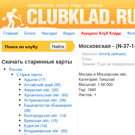
Главная
Блоги
Находки
Видео
Аукцион Клуб Клада
Фот
Московская - (N-37-1-
Загрузил:
bounty (alexysc)
Елец
Скачать старинные карты
Звание: Еще не определилс
Россия
Москва и Московская обл.
Старые карты
Категория: Генштаб
Адыгея (17)
Масштаб: 1:50 000
Алтайский край (35)
Год: 1940
Амурская обл. (20)
Листов: 1
Архангельская обл. (63)
Астраханская обл. (39)
Башкортостан (Башкирия)
(26)
Белгородская обл. (14)
Брянская обл. (15)
Бурятия (16)
Владимирская обл. (55)