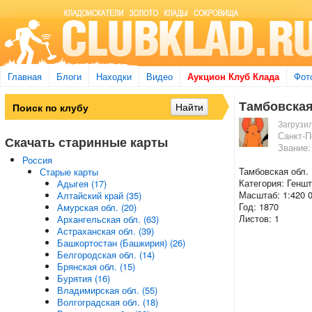
Главная
Блоги
Находки
Видео
Аукцион Клуб Клада
Фот
Тамбовская
Загрузи
Санкт-П
Скачать старинные карты
Звание:
Россия
Тамбовская обл.
Старые карты
Категория: Генш
Адыгея (17)
Масштаб: 1:420 
Алтайский край (35)
Год: 1870
Амурская обл. (20)
Листов: 1
Архангельская обл. (63)
Астраханская обл. (39)
Башкортостан (Башкирия) (26)
Белгородская обл. (14)
Брянская обл. (15)
Бурятия (16)
Владимирская обл. (55)
Волгоградская обл. (18)