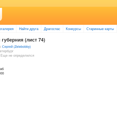
огалерея
Найти друга
Драгоспас
Конкурсы
Старинные карты
 губерния (лист 74)
л:
Сергей (Zelebobby)
етербург
 Еще не определился
таб
000