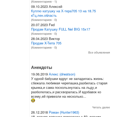
(
Комментариев - 1
)
09.10.2023 Алексей
Куплю катушку на Х-тера705 13 на 18.75
кГц.лен.область
(
Комментариев - 0
)
20.07.2023 Fed
Продам Катушку FULL Nel BIG 15x17
(
Комментариев - 0
)
28.04.2023 Виктор
Продам X-Terra 705
(
Комментариев - 0
)
Все объявления
Анекдоты
19.06.2019
Алекс (drwatson)
У одной бабушки вдруг не заладилась жизнь:
сбежала любимая черепашка,разбилась старая
крынка,и сама поскользнулась на льду,и
разболелась,и расхворалась.И вдобавок ко
всему,ей привезли на несколько...
Читать далее
26.12.2018
Роман (Hunter1963)
18–летняя девушка переспала с 50–летним