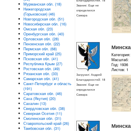
Благодарностей: 18
Мурманская обл. (18)
Звание: Еще не
Нижегородская
определился
(Горьковская) (46)
Самара
Новгородская обл. (51)
Новосибирская обл. (16)
Омская обл. (23)
Оренбургская обл. (40)
Орловская обл. (28)
Пензенская обл. (22)
Минская
Пермская обл. (68)
Приморский край (25)
Категория:
Псковская обл. (41)
Масштаб:
Республика Крым (27)
Год: 1936
Ростовская обл. (49)
Листов: 1
Рязанская обл. (33)
Загрузил: Андрей
Самарская обл. (41)
Благодарностей: 18
Санкт-Петербург и область
Звание: Еще не
(191)
определился
Саратовская обл. (46)
Самара
Саха (Якутия) (20)
Сахалин (13)
Свердловская обл. (38)
Северная Осетия (11)
Смоленская обл. (31)
Ставропольский край (26)
Минская
Тамбовская обл. (31)