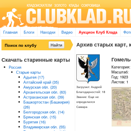
Главная
Блоги
Находки
Видео
Аукцион Клуб Клада
Фот
Архив старых карт, 
Гомельс
Скачать старинные карты
Категория:
Россия
Масштаб:
Старые карты
Год: 1923
Адыгея (17)
Листов: 1
Алтайский край (35)
Амурская обл. (20)
Загрузил: Андрей
Архангельская обл. (63)
Благодарностей: 18
Астраханская обл. (39)
Звание: Еще не
Башкортостан (Башкирия)
определился
(26)
Самара
Белгородская обл. (14)
Брянская обл. (15)
Бурятия (16)
Владимирская обл. (55)