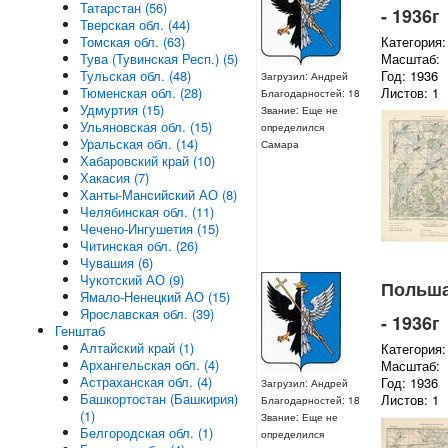
Татарстан (56)
- 1936г
Тверская обл. (44)
Томская обл. (63)
Категория:
Тува (Тувинская Респ.) (5)
Масштаб:
Тульская обл. (48)
Год: 1936
Загрузил: Андрей
Тюменская обл. (28)
Листов: 1
Благодарностей: 18
Удмуртия (15)
Звание: Еще не
Ульяновская обл. (15)
определился
Уральская обл. (14)
Самара
Хабаровский край (10)
Хакасия (7)
Ханты-Мансийский АО (8)
Челябинская обл. (11)
Чечено-Ингушетия (15)
Читинская обл. (26)
Чувашия (6)
Чукотский АО (9)
Польша 
Ямало-Ненецкий АО (15)
Ярославская обл. (39)
- 1936г
Генштаб
Алтайский край (1)
Категория:
Архангельская обл. (4)
Масштаб:
Астраханская обл. (4)
Год: 1936
Загрузил: Андрей
Башкортостан (Башкирия)
Листов: 1
Благодарностей: 18
(1)
Звание: Еще не
Белгородская обл. (1)
определился