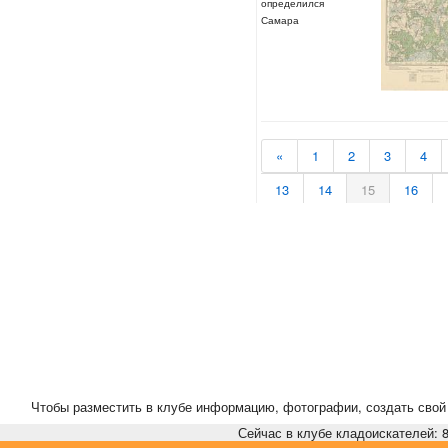
определился
Самара
«
1
2
3
4
13
14
15
16
24
25
26
27
35
36
37
38
46
47
48
49
57
58
59
60
Чтобы разместить в клубе информацию, фотографии, создать свой 
Сейчас в клубе кладоискателей: 8,