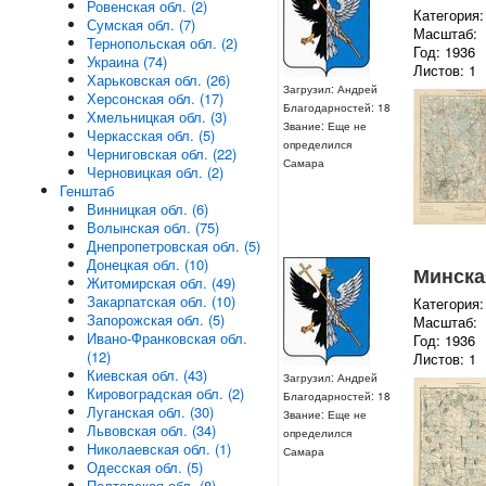
Ровенская обл. (2)
Категория:
Сумская обл. (7)
Масштаб:
Тернопольская обл. (2)
Год: 1936
Украина (74)
Листов: 1
Харьковская обл. (26)
Загрузил: Андрей
Херсонская обл. (17)
Благодарностей: 18
Хмельницкая обл. (3)
Звание: Еще не
Черкасская обл. (5)
определился
Черниговская обл. (22)
Самара
Черновицкая обл. (2)
Генштаб
Винницкая обл. (6)
Волынская обл. (75)
Днепропетровская обл. (5)
Донецкая обл. (10)
Минская
Житомирская обл. (49)
Закарпатская обл. (10)
Категория:
Запорожская обл. (5)
Масштаб:
Ивано-Франковская обл.
Год: 1936
(12)
Листов: 1
Киевская обл. (43)
Загрузил: Андрей
Кировоградская обл. (2)
Благодарностей: 18
Луганская обл. (30)
Звание: Еще не
Львовская обл. (34)
определился
Николаевская обл. (1)
Самара
Одесская обл. (5)
Полтавская обл. (8)