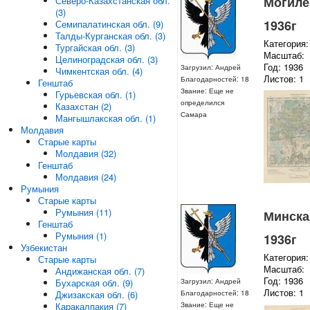
Могилев
Северо-Казахстанская обл.
(3)
1936г
Семипалатинская обл. (9)
Талды-Курганская обл. (3)
Категория:
Тургайская обл. (3)
Масштаб:
Целиноградская обл. (3)
Год: 1936
Загрузил: Андрей
Чимкентская обл. (4)
Листов: 1
Благодарностей: 18
Генштаб
Звание: Еще не
Гурьевская обл. (1)
определился
Казахстан (2)
Самара
Мангышлакская обл. (1)
Молдавия
Старые карты
Молдавия (32)
Генштаб
Молдавия (24)
Румыния
Старые карты
Румыния (11)
Минская
Генштаб
Румыния (1)
1936г
Узбекистан
Категория:
Старые карты
Масштаб:
Андижанская обл. (7)
Год: 1936
Бухарская обл. (9)
Загрузил: Андрей
Листов: 1
Джизакская обл. (6)
Благодарностей: 18
Каракалпакия (7)
Звание: Еще не