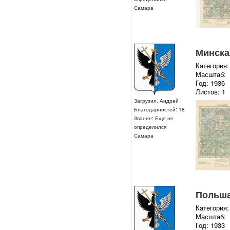
Самара
Минская
Категория:
Масштаб:
Год: 1936
Листов: 1
Загрузил: Андрей
Благодарностей: 18
Звание: Еще не
определился
Самара
Польша 
Категория:
Масштаб:
Год: 1933