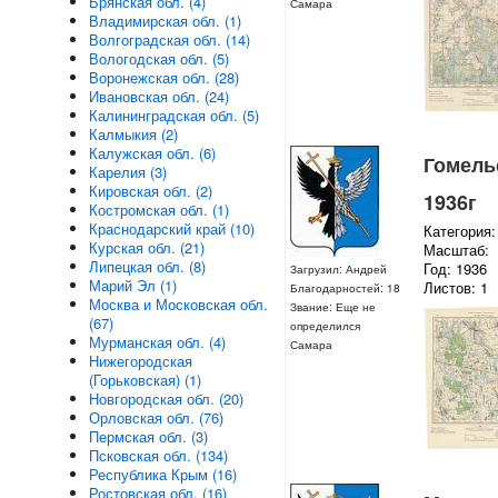
Брянская обл. (4)
Самара
Владимирская обл. (1)
Волгоградская обл. (14)
Вологодская обл. (5)
Воронежская обл. (28)
Ивановская обл. (24)
Калининградская обл. (5)
Калмыкия (2)
Калужская обл. (6)
Гомельс
Карелия (3)
Кировская обл. (2)
1936г
Костромская обл. (1)
Краснодарский край (10)
Категория:
Курская обл. (21)
Масштаб:
Липецкая обл. (8)
Год: 1936
Загрузил: Андрей
Марий Эл (1)
Листов: 1
Благодарностей: 18
Москва и Московская обл.
Звание: Еще не
(67)
определился
Мурманская обл. (4)
Самара
Нижегородская
(Горьковская) (1)
Новгородская обл. (20)
Орловская обл. (76)
Пермская обл. (3)
Псковская обл. (134)
Республика Крым (16)
Ростовская обл. (16)