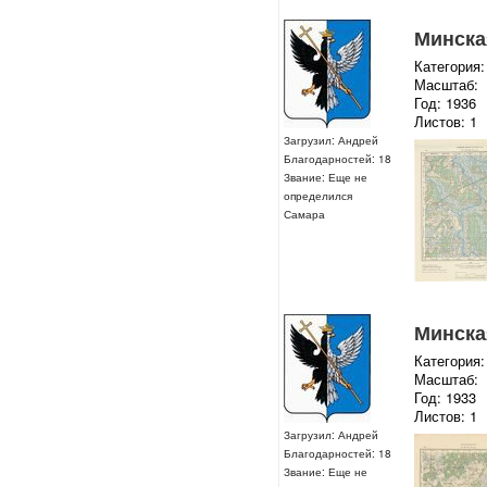
Минская
Категория:
Масштаб:
Год: 1936
Листов: 1
Загрузил: Андрей
Благодарностей: 18
Звание: Еще не
определился
Самара
Минская
Категория:
Масштаб:
Год: 1933
Листов: 1
Загрузил: Андрей
Благодарностей: 18
Звание: Еще не