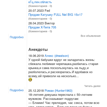
кГц.лен.область
(
Комментариев - 0
)
20.07.2023 Fed
Продам Катушку FULL Nel BIG 15x17
(
Комментариев - 0
)
28.04.2023 Виктор
Продам X-Terra 705
(
Комментариев - 0
)
Все объявления
Подробно
Анекдоты
18.06.2019
Алекс (drwatson)
У одной бабушки вдруг не заладилась жизнь:
сбежала любимая черепашка,разбилась старая
крынка,и сама поскользнулась на льду,и
разболелась,и расхворалась.И вдобавок ко
всему,ей привезли на несколько...
Читать далее
Подробно
25.12.2018
Роман (Hunter1963)
18–летняя девушка переспала с 50–летним
мужиком. Рассказывает подругам:
— Блииин! Час прелюдия, час секса, потом всю
ночь стихи читал... Больше ваще не буду с