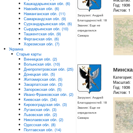
Кашкадарьинская обл. (6)
Год: 1936
Навоийская обл. (6)
Листов: 1
Наманганская обл. (11)
Загрузил: Андрей
Самаркандская обл. (9)
Благодарностей: 18
Сурхандарьинская обл. (6)
Звание: Еще не
Сырдарьинская обл. (10)
определился
Ташкентская обл. (9)
Самара
Ферганская обл. (6)
Хорезмская обл. (7)
Украина
Старые карты
Винницкая обл. (2)
Волынская обл. (10)
Минская
Днепропетровская обл. (25)
Донецкая обл. (5)
Категория:
Житомирская обл. (5)
Масштаб:
Закарпатская обл. (3)
Год: 1936
Запорожская обл. (5)
Листов: 1
Ивано-Франковская обл. (2)
Загрузил: Андрей
Киевская обл. (34)
Благодарностей: 18
Кировоградская обл. (3)
Звание: Еще не
Луганская обл. (3)
определился
Львовская обл. (2)
Самара
Николаевская обл. (2)
Одесская обл. (8)
Полтавская обл. (14)