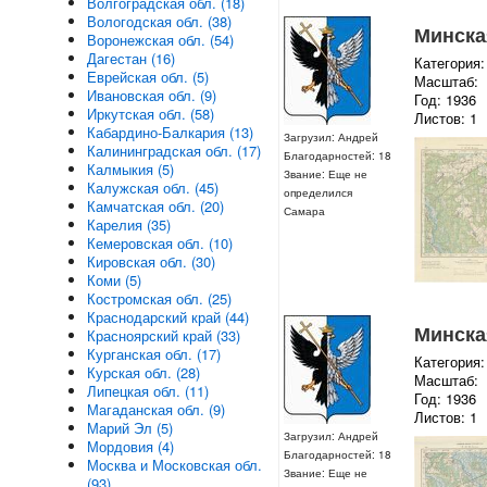
Волгоградская обл. (18)
Вологодская обл. (38)
Минская
Воронежская обл. (54)
Дагестан (16)
Категория:
Еврейская обл. (5)
Масштаб:
Ивановская обл. (9)
Год: 1936
Иркутская обл. (58)
Листов: 1
Кабардино-Балкария (13)
Загрузил: Андрей
Калининградская обл. (17)
Благодарностей: 18
Калмыкия (5)
Звание: Еще не
Калужская обл. (45)
определился
Камчатская обл. (20)
Самара
Карелия (35)
Кемеровская обл. (10)
Кировская обл. (30)
Коми (5)
Костромская обл. (25)
Краснодарский край (44)
Минская
Красноярский край (33)
Курганская обл. (17)
Категория:
Курская обл. (28)
Масштаб:
Липецкая обл. (11)
Год: 1936
Магаданская обл. (9)
Листов: 1
Марий Эл (5)
Загрузил: Андрей
Мордовия (4)
Благодарностей: 18
Москва и Московская обл.
Звание: Еще не
(93)