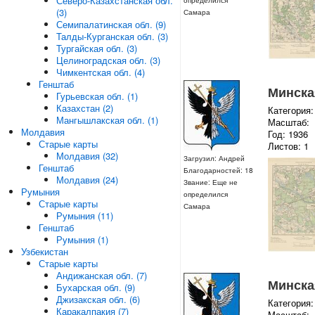
Северо-Казахстанская обл.
определился
(3)
Самара
Семипалатинская обл. (9)
Талды-Курганская обл. (3)
Тургайская обл. (3)
Целиноградская обл. (3)
Чимкентская обл. (4)
Генштаб
Минская
Гурьевская обл. (1)
Казахстан (2)
Категория:
Мангышлакская обл. (1)
Масштаб:
Молдавия
Год: 1936
Старые карты
Листов: 1
Молдавия (32)
Загрузил: Андрей
Генштаб
Благодарностей: 18
Молдавия (24)
Звание: Еще не
Румыния
определился
Старые карты
Самара
Румыния (11)
Генштаб
Румыния (1)
Узбекистан
Старые карты
Андижанская обл. (7)
Минская
Бухарская обл. (9)
Джизакская обл. (6)
Категория:
Каракалпакия (7)
Масштаб: