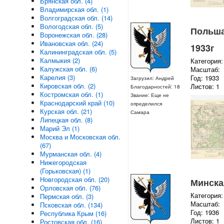
Брянская обл. (4)
Владимирская обл. (1)
Волгоградская обл. (14)
Вологодская обл. (5)
Польша 
Воронежская обл. (28)
Ивановская обл. (24)
1933г
Калининградская обл. (5)
Калмыкия (2)
Категория:
Калужская обл. (6)
Масштаб:
Карелия (3)
Год: 1933
Загрузил: Андрей
Кировская обл. (2)
Листов: 1
Благодарностей: 18
Костромская обл. (1)
Звание: Еще не
Краснодарский край (10)
определился
Курская обл. (21)
Самара
Липецкая обл. (8)
Марий Эл (1)
Москва и Московская обл.
(67)
Мурманская обл. (4)
Нижегородская
(Горьковская) (1)
Новгородская обл. (20)
Минская
Орловская обл. (76)
Категория:
Пермская обл. (3)
Масштаб:
Псковская обл. (134)
Год: 1936
Республика Крым (16)
Листов: 1
Ростовская обл. (16)