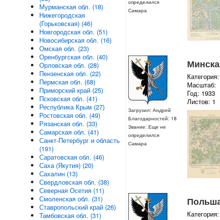
определился
Мурманская обл. (18)
Самара
Нижегородская
(Горьковская) (46)
Новгородская обл. (51)
Новосибирская обл. (16)
Омская обл. (23)
Оренбургская обл. (40)
Минская
Орловская обл. (28)
Пензенская обл. (22)
Категория:
Пермская обл. (68)
Масштаб:
Приморский край (25)
Год: 1933
Псковская обл. (41)
Листов: 1
Республика Крым (27)
Загрузил: Андрей
Ростовская обл. (49)
Благодарностей: 18
Рязанская обл. (33)
Звание: Еще не
Самарская обл. (41)
определился
Санкт-Петербург и область
Самара
(191)
Саратовская обл. (46)
Саха (Якутия) (20)
Сахалин (13)
Свердловская обл. (38)
Северная Осетия (11)
Смоленская обл. (31)
Польша 
Ставропольский край (26)
Категория:
Тамбовская обл. (31)