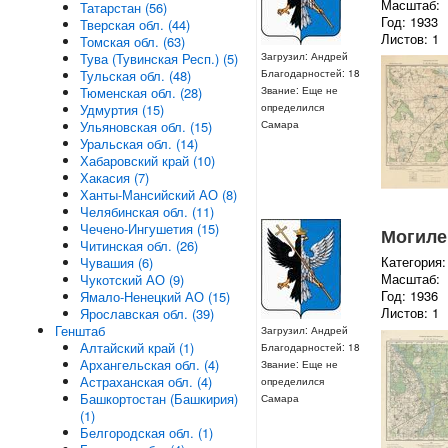
Масштаб:
Татарстан (56)
Год: 1933
Тверская обл. (44)
Листов: 1
Томская обл. (63)
Загрузил: Андрей
Тува (Тувинская Респ.) (5)
Благодарностей: 18
Тульская обл. (48)
Звание: Еще не
Тюменская обл. (28)
определился
Удмуртия (15)
Самара
Ульяновская обл. (15)
Уральская обл. (14)
Хабаровский край (10)
Хакасия (7)
Ханты-Мансийский АО (8)
Челябинская обл. (11)
Чечено-Ингушетия (15)
Могилев
Читинская обл. (26)
Категория:
Чувашия (6)
Масштаб:
Чукотский АО (9)
Год: 1936
Ямало-Ненецкий АО (15)
Листов: 1
Ярославская обл. (39)
Генштаб
Загрузил: Андрей
Алтайский край (1)
Благодарностей: 18
Архангельская обл. (4)
Звание: Еще не
Астраханская обл. (4)
определился
Башкортостан (Башкирия)
Самара
(1)
Белгородская обл. (1)