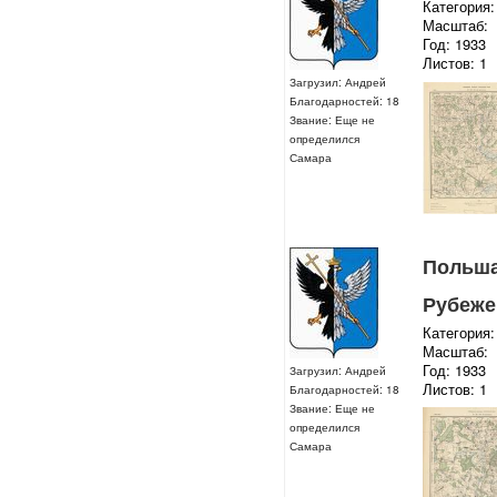
Категория:
Масштаб:
Год: 1933
Листов: 1
Загрузил: Андрей
Благодарностей: 18
Звание: Еще не
определился
Самара
Польша 
Рубеже
Категория:
Масштаб:
Год: 1933
Загрузил: Андрей
Листов: 1
Благодарностей: 18
Звание: Еще не
определился
Самара