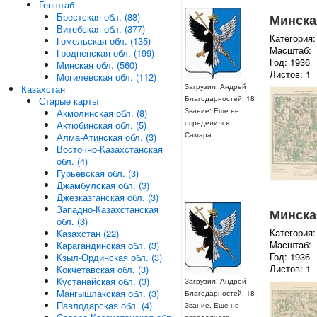
Генштаб
Брестская обл. (88)
Минская
Витебская обл. (377)
Категория:
Гомельская обл. (135)
Масштаб:
Гродненская обл. (199)
Год: 1936
Минская обл. (560)
Листов: 1
Могилевская обл. (112)
Загрузил: Андрей
Казахстан
Благодарностей: 18
Старые карты
Звание: Еще не
Акмолинская обл. (8)
определился
Актюбинская обл. (5)
Самара
Алма-Атинская обл. (3)
Восточно-Казахстанская
обл. (4)
Гурьевская обл. (3)
Джамбулская обл. (3)
Джезказганская обл. (3)
Западно-Казахстанская
Минская
обл. (3)
Категория:
Казахстан (22)
Масштаб:
Карагандинская обл. (3)
Год: 1936
Кзыл-Ординская обл. (3)
Листов: 1
Кокчетавская обл. (3)
Кустанайская обл. (3)
Загрузил: Андрей
Мангышлакская обл. (3)
Благодарностей: 18
Павлодарская обл. (4)
Звание: Еще не