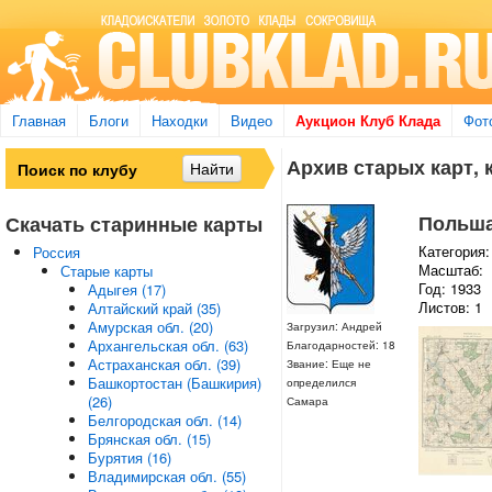
Главная
Блоги
Находки
Видео
Аукцион Клуб Клада
Фот
Архив старых карт, 
Польша 
Скачать старинные карты
Категория:
Россия
Масштаб:
Старые карты
Год: 1933
Адыгея (17)
Листов: 1
Алтайский край (35)
Амурская обл. (20)
Загрузил: Андрей
Архангельская обл. (63)
Благодарностей: 18
Астраханская обл. (39)
Звание: Еще не
Башкортостан (Башкирия)
определился
(26)
Самара
Белгородская обл. (14)
Брянская обл. (15)
Бурятия (16)
Владимирская обл. (55)