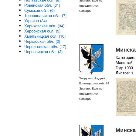
Звание: Еще не
Ровенская обл. (31)
определился
Сумская обл. (6)
Самара
Тернопольская обл. (7)
Украина (34)
Харьковская обл. (34)
Херсонская обл. (3)
Хмельницкая обл. (10)
Черкасская обл. (3)
Черниговская обл. (17)
Минская
Черновицкая обл. (3)
Категория:
Масштаб:
Год: 1933
Листов: 1
Загрузил: Андрей
Благодарностей: 18
Звание: Еще не
определился
Самара
Минская