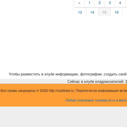
«
1
2
3
4
13
14
15
16
24
25
26
27
35
36
37
38
46
47
48
49
57
58
»
Чтобы разместить в клубе информацию, фотографии, создать свой 
Сейчас в клубе кладоискателей: 3,
Все права защищены © 2026 http://clubklad.ru. Перепечатка информации воз
Любая поисковая техника есть в мага